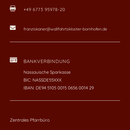

+49 6773 95978-20

franziskaner@wallfahrtskloster-bornhofen.de

BANKVERBINDUNG
Nassauische Sparkasse
BIC: NASSDE55XXX
IBAN: DE94 5105 0015 0656 0014 29
Zentrales Pfarrbüro