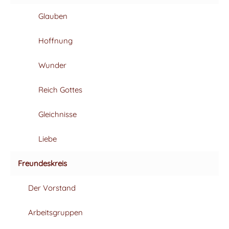
JAHR DES HERZENS
Glauben
„LIEBE DEINEN NÄCHSTEN“
Hoffnung
AUSSTELLUNG VON OSTERN BIS OKTOBER
Wunder
2024
MARIENPLATZ AN DER PILGERHALLE
Reich Gottes
Gleichnisse
Liebe
Freundeskreis
Der Vorstand
Arbeitsgruppen