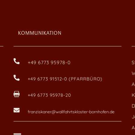
KOMMUNIKATION

+49 6773 95978-0
S
W

+49 6773 91512-0 (PFARRBÜRO)
A

K
+49 6773 95978-20
D

franziskaner@wallfahrtskloster-bornhofen.de
J
A