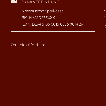

BANKVERBINDUNG
L
Nassauische Sparkasse
BIC: NASSDE55XXX
F
IBAN: DE94 5105 0015 0656 0014 29
K
Zentrales Pfarrbüro