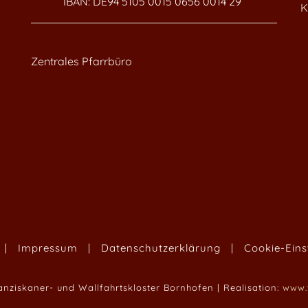
IBAN: DE94 5105 0015 0656 0014 29
K
Zentrales Pfarrbüro
|
Impressum
|
Datenschutzerklärung
|
Cookie-Eins
anziskaner- und Wallfahrtskloster Bornhofen | Realisation:
www.