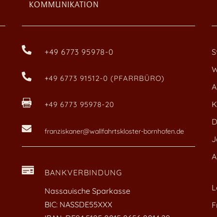
KOMMUNIKATION

+49 6773 95978-0
S
W

+49 6773 91512-0 (PFARRBÜRO)
A

K
+49 6773 95978-20
D

franziskaner@wallfahrtskloster-bornhofen.de
J
A

BANKVERBINDUNG
L
Nassauische Sparkasse
BIC: NASSDE55XXX
F