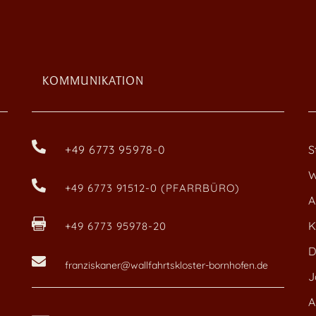
KOMMUNIKATION

+49 6773 95978-0
S
W

+49 6773 91512-0 (PFARRBÜRO)
A

K
+49 6773 95978-20
D

franziskaner@wallfahrtskloster-bornhofen.de
J
A