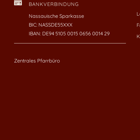

BANKVERBINDUNG
L
Nassauische Sparkasse
BIC: NASSDE55XXX
F
IBAN: DE94 5105 0015 0656 0014 29
K
Zentrales Pfarrbüro