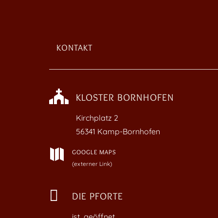
KONTAKT

KLOSTER BORNHOFEN
Kirchplatz
2
56341 Kamp-Bornhofen

GOOGLE MAPS
(externer Link)

DIE PFORTE
ist geöffnet