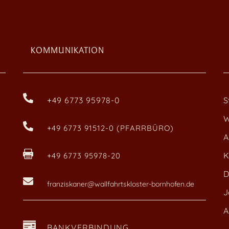
KOMMUNIKATION

+49 6773 95978-0
S
W

+49 6773 91512-0 (PFARRBÜRO)
A

K
+49 6773 95978-20
D

franziskaner@wallfahrtskloster-bornhofen.de
J
A

BANKVERBINDUNG