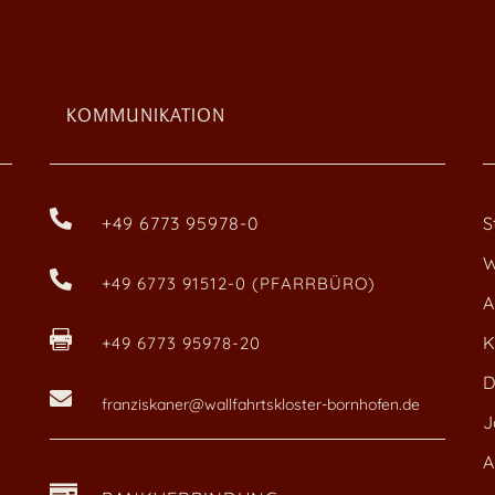
KOMMUNIKATION

+49 6773 95978-0
S
W

+49 6773 91512-0 (PFARRBÜRO)
A

K
+49 6773 95978-20
D

franziskaner@wallfahrtskloster-bornhofen.de
J
A
