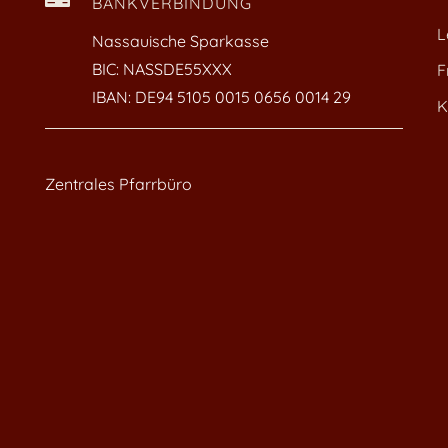
BANKVERBINDUNG
L
Nassauische Sparkasse
BIC: NASSDE55XXX
F
IBAN: DE94 5105 0015 0656 0014 29
K
Zentrales Pfarrbüro