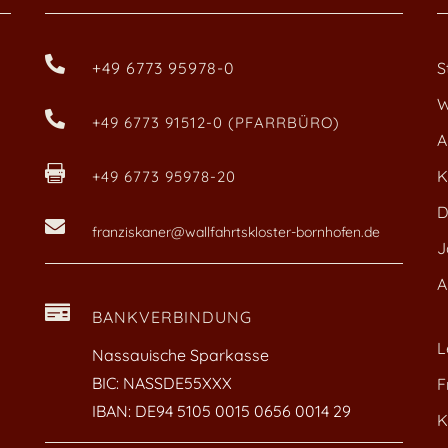

+49 6773 95978-0
S
W

+49 6773 91512-0 (PFARRBÜRO)
A

K
+49 6773 95978-20
D

franziskaner@wallfahrtskloster-bornhofen.de
J
A

BANKVERBINDUNG
L
Nassauische Sparkasse
BIC: NASSDE55XXX
F
IBAN: DE94 5105 0015 0656 0014 29
K