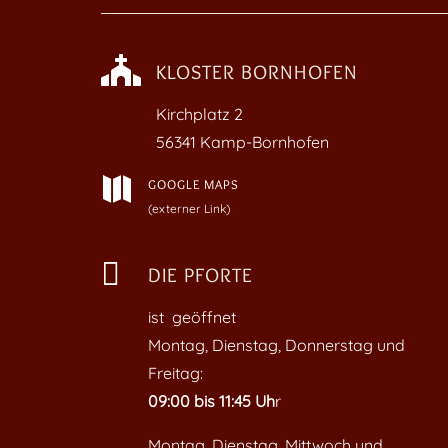

KLOSTER BORNHOFEN
Kirchplatz
2
56341 Kamp-Bornhofen

GOOGLE MAPS
(externer Link)

DIE PFORTE
ist geöffnet
Montag, Dienstag, Donnerstag und
Freitag:
09:00 bis 11:45 Uh
r
Montag, Dienstag, Mittwoch und