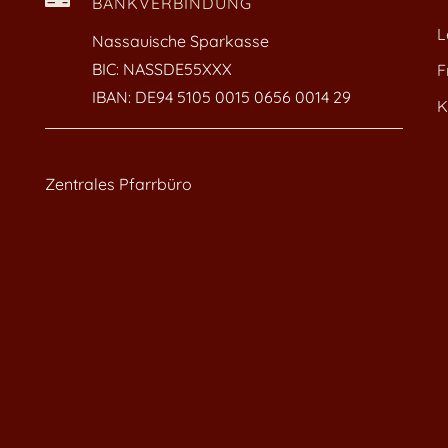
BANKVERBINDUNG
L
Nassauische Sparkasse
BIC: NASSDE55XXX
F
IBAN: DE94 5105 0015 0656 0014 29
K
Zentrales Pfarrbüro