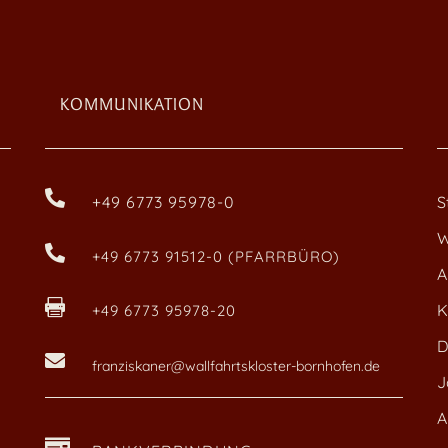
KOMMUNIKATION

+49 6773 95978-0
S
W

+49 6773 91512-0 (PFARRBÜRO)
A

K
+49 6773 95978-20
D

franziskaner@wallfahrtskloster-bornhofen.de
J
A
